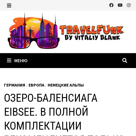
Перейти
к
МЕНЮ
содержимому
МЕНЮ
ГЕРМАНИЯ
/
ЕВРОПА
/
НЕМЕЦКИЕ АЛЬПЫ
ОЗЕРО-БАЛЕНСИАГА
EIBSEE. В ПОЛНОЙ
КОМПЛЕКТАЦИИ