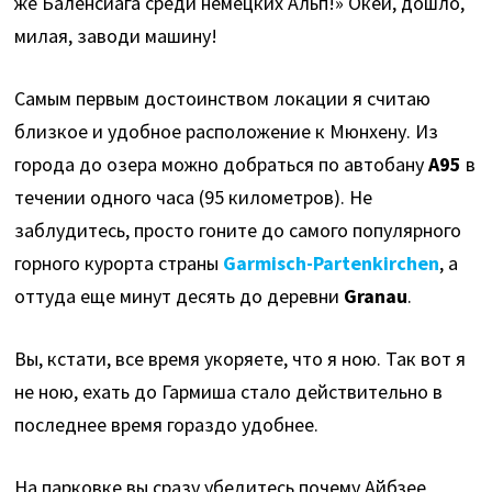
же Баленсиага среди немецких Альп!» Окей, дошло,
милая, заводи машину!
Самым первым достоинством локации я считаю
близкое и удобное расположение к Мюнхену. Из
города до озера можно добраться по автобану
А95
в
течении одного часа (95 километров). Не
заблудитесь, просто гоните до самого популярного
горного курорта страны
Garmisch-Partenkirchen
, а
оттуда еще минут десять до деревни
Granau
.
Вы, кстати, все время укоряете, что я ною. Так вот я
не ною, ехать до Гармиша стало действительно в
последнее время гораздо удобнее.
На парковке вы сразу убедитесь почему Айбзее