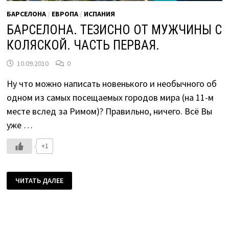
БАРСЕЛОНА
/
ЕВРОПА
/
ИСПАНИЯ
БАРСЕЛОНА. ТЕЗИСНО ОТ МУЖЧИНЫ С
КОЛЯСКОЙ. ЧАСТЬ ПЕРВАЯ.
10.09.2010
0
Ну что можно написать новенького и необычного об
одном из самых посещаемых городов мира (на 11-м
месте вслед за Римом)? Правильно, ничего. Всё Вы
уже …
+1
БАРСЕЛОНА.
ЧИТАТЬ ДАЛЕЕ
ТЕЗИСНО
ОТ
МУЖЧИНЫ
С
КОЛЯСКОЙ.
ЧАСТЬ
ПЕРВАЯ.