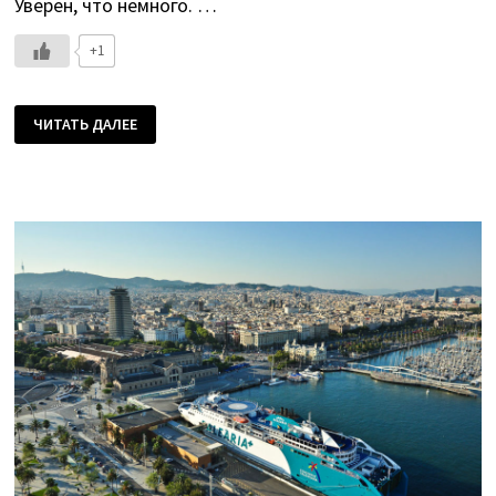
Уверен, что немного. …
+1
БАРСЕЛОНА.
ЧИТАТЬ ДАЛЕЕ
ТЕЗИСНО
ОТ
МУЖЧИНЫ
С
КОЛЯСКОЙ.
ЧАСТЬ
ВТОРАЯ.