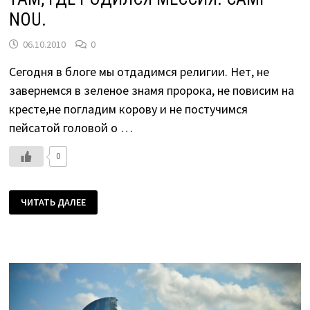
NOU.
06.10.2010
0
Сегодня в блоге мы отдадимся религии. Нет, не
завернемся в зеленое знамя пророка, не повисим на
кресте,не погладим корову и не постучимся
пейсатой головой о …
0
ТАМ,
ЧИТАТЬ ДАЛЕЕ
ГДЕ
РОДИЛСЯ
МЕССИЯ.
CAMP
NOU.