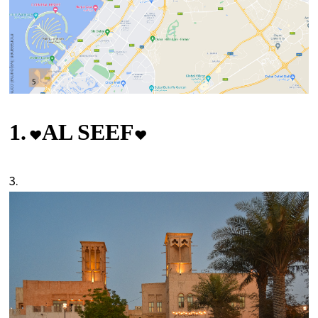
1.
AL SEEF
♥
♥
3.