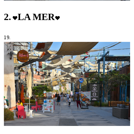
2.
LA MER
♥
♥
19.