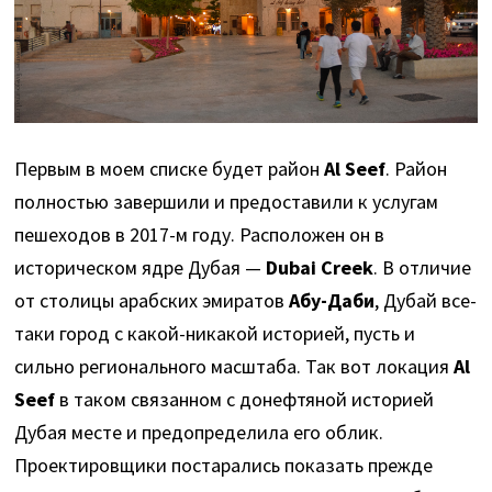
Первым в моем списке будет район
Al Seef
. Район
полностью завершили и предоставили к услугам
пешеходов в 2017-м году. Расположен он в
историческом ядре Дубая —
Dubai Creek
. В отличие
от столицы арабских эмиратов
Абу-Даби
, Дубай все-
таки город с какой-никакой историей, пусть и
сильно регионального масштаба. Так вот локация
Al
Seef
в таком связанном с донефтяной историей
Дубая месте и предопределила его облик.
Проектировщики постарались показать прежде