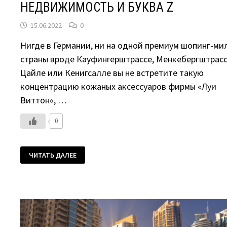
НЕДВИЖИМОСТЬ И БУКВА Z
15.06.2022
0
Нигде в Германии, ни на одной премиум шопинг-ми
страны вроде Кауфингерштрассе, Менкебергштрасс
Цайле или Кенигсалле вы не встретите такую
концентрацию кожаных аксессуаров фирмы «Луи
Виттон«, …
0
ДУБАЙ
ЧИТАТЬ ДАЛЕЕ
2022.
РАМАДАН,
ЦЕНЫ
НА
НЕДВИЖИМОСТЬ
И
БУКВА
Z