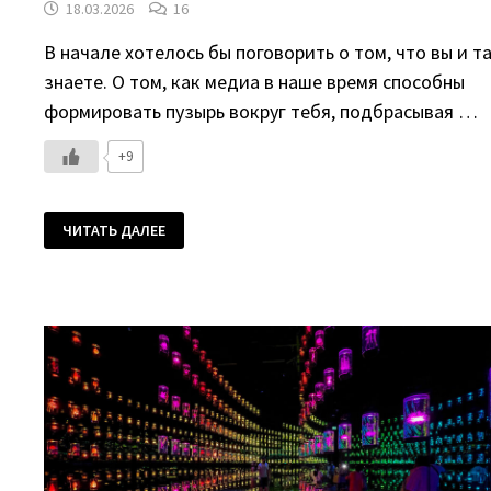
18.03.2026
16
В начале хотелось бы поговорить о том, что вы и т
знаете. О том, как медиа в наше время способны
формировать пузырь вокруг тебя, подбрасывая …
+9
ЧИТАТЬ ДАЛЕЕ
ДОВОЕННЫЙ
АБУ-
ДАБИ