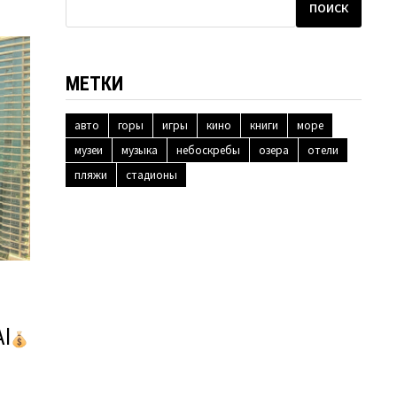
ПОИСК
МЕТКИ
авто
горы
игры
кино
книги
море
музеи
музыка
небоскребы
озера
отели
пляжи
стадионы
I