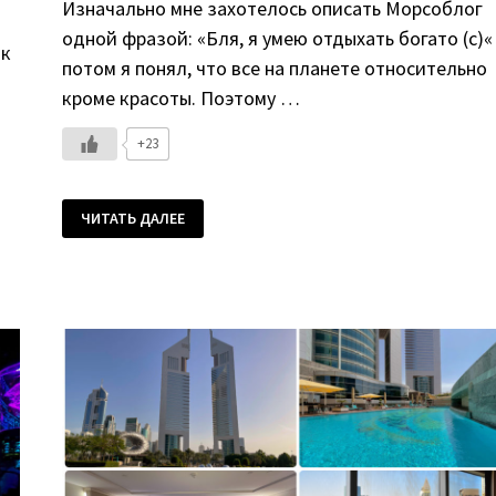
Изначально мне захотелось описать Морсоблог
одной фразой: «Бля, я умею отдыхать богато (с)«
ак
потом я понял, что все на планете относительно
кроме красоты. Поэтому …
+23
МОЙ
ЧИТАТЬ ДАЛЕЕ
САМЫЙ
ДОРОГОЙ
ОТЕЛЬ
В
ЖИЗНИ
—
GROSVENOR
HOUSE
DUBAI