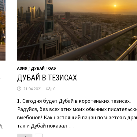
АЗИЯ
/
ДУБАЙ
/
ОАЭ
В
ДУБАЙ В ТЕЗИСАХ
21.04.2021
0
1. Сегодня будет Дубай в коротеньких тезисах.
Радуйся, без всех этих моих обычных писательск
выебонов! Как настоящий пацан познается в дра
так и Дубай показал …
Й.