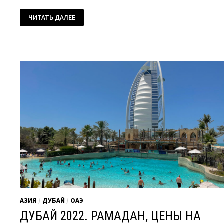
ТРИ
ЧИТАТЬ ДАЛЕЕ
«П»
КЛИМАТИЗИРОВАННОГО
ДОСУГА
ДУБАЯ:
ПРОГРЕСС,
ПРИРОДА,
ПРОСТОРЫ
АЗИЯ
/
ДУБАЙ
/
ОАЭ
ДУБАЙ 2022. РАМАДАН, ЦЕНЫ НА