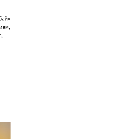
бай»
ием,
т,