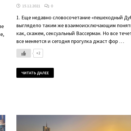
15.12.2021
0
1. Еще недавно словосочетание «пешеходный Ду
выглядело таким же взаимоисключающим понят
ле
как, скажем, сексуальный Вассерман. Но все тече
е,
все меняется и сегодня прогулка джаст фор …
+2
ПЕШЕХОДНЫЙ
ЧИТАТЬ ДАЛЕЕ
ДУБАЙ