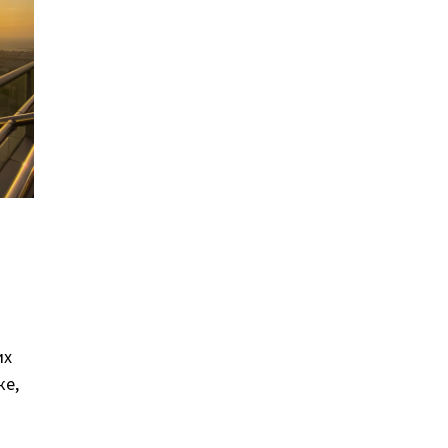
их
ке,