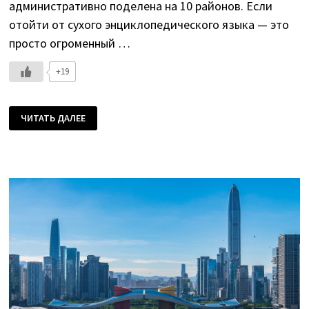
административно поделена на 10 районов. Если
отойти от сухого энциклопедического языка — это
просто огроменный …
+19
ЧИТАТЬ ДАЛЕЕ
ВЗЯТЬ
ШЕНЬЧЖЕНЬ
ЗА
ДВА
ДНЯ