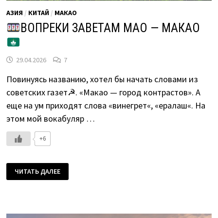
АЗИЯ
/
КИТАЙ
/
МАКАО
ВОПРЕКИ ЗАВЕТАМ МАО — МАКАО
29.04.2026
7
Повинуясь названию, хотел бы начать словами из
советских газет☭. «Макао — город контрастов». А
еще на ум приходят слова «винегрет«, «ералаш«. На
этом мой вокабуляр …
+6
ЧИТАТЬ ДАЛЕЕ
ВОПРЕКИ
ЗАВЕТАМ
МАО
—
МАКАО