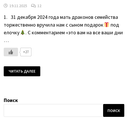
19.11.2025
12
1. 31 декабря 2024 года мать драконов семейства
торжественно вручила нам с сыном подарок
под
елочку
. С комментарием «это вам на все ваши дни
…
+27
ГОНКОНГ
ЧИТАТЬ ДАЛЕЕ
—
МАКАО
—
ШЕНЬЧЖЕНЬ
Поиск
.
ГДЕ?
КТО?
ПОИСК
ПОЧЕМ(У)?