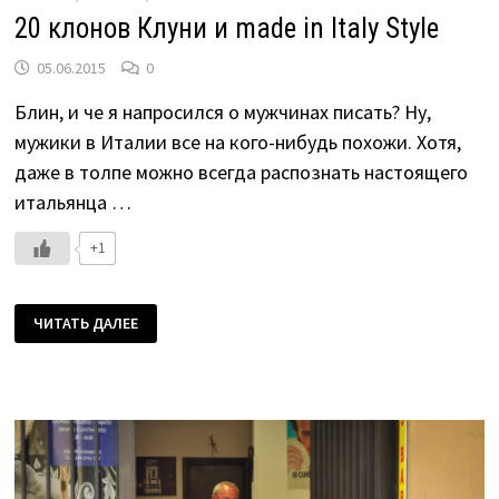
20 клонов Клуни и made in Italy Style
05.06.2015
0
Блин, и че я напросился о мужчинах писать? Ну,
мужики в Италии все на кого-нибудь похожи. Хотя,
даже в толпе можно всегда распознать настоящего
итальянца …
+1
20
ЧИТАТЬ ДАЛЕЕ
КЛОНОВ
КЛУНИ
И
MADE
IN
ITALY
STYLE