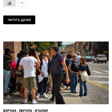
+1
Я
ЧИТАТЬ ДАЛЕЕ
ВАМ
ПОСТИК
ИЗ
ВЕРОНЫ,
ВЫ
МНЕ
—
ВАШИ
ДАНКЕШОНЫ
ВЕРОНА
/
ЕВРОПА
/
ИТАЛИЯ