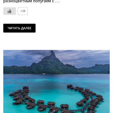
разноцветным попугаем с …
+28
ПРЕДБАННИК
ЧИТАТЬ ДАЛЕЕ
РАЯ
—
ОСТРОВ
ТАИТИ