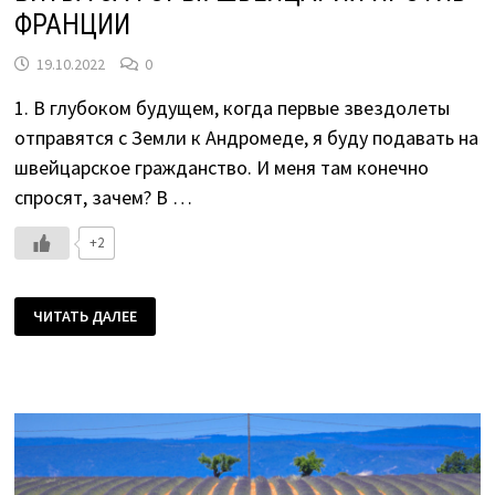
ФРАНЦИИ
19.10.2022
0
1. В глубоком будущем, когда первые звездолеты
отправятся с Земли к Андромеде, я буду подавать на
швейцарское гражданство. И меня там конечно
спросят, зачем? В …
+2
БИТВА
ЧИТАТЬ ДАЛЕЕ
ЗА
ГОРЫ:
ШВЕЙЦАРИЯ
ПРОТИВ
ФРАНЦИИ