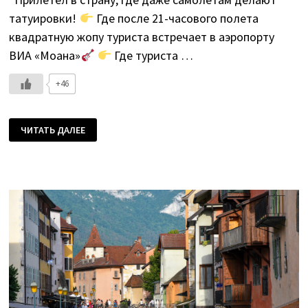
татуировки!
Где после 21-часового полета
квадратную жопу туриста встречает в аэропорту
ВИА «Моана»
Где туриста …
+46
ЧИТАТЬ ДАЛЕЕ
ФРАНЦУЗСКАЯ
ПОЛИНЕЗИЯ.
ГДЕ?
ЧТО?
КТО?
ПОЧЕМ?