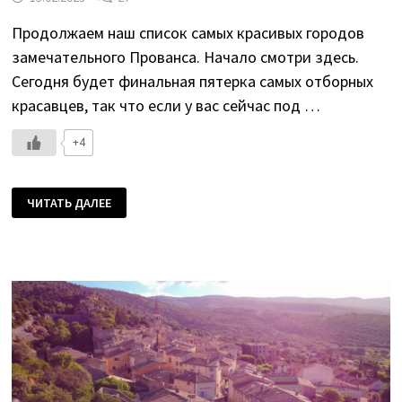
Продолжаем наш список самых красивых городов
замечательного Прованса. Начало смотри здесь.
Сегодня будет финальная пятерка самых отборных
красавцев, так что если у вас сейчас под …
+4
ТОП
ЧИТАТЬ ДАЛЕЕ
10
ГОРОДОВ
ПРОВАНСА
ПРЯМО
СЕЙЧАС
(ФИНАЛ)