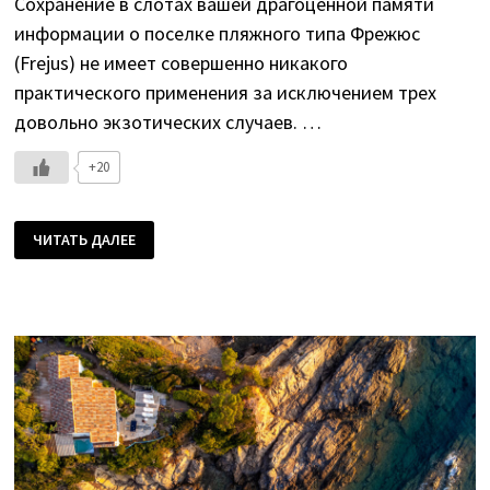
Сохранение в слотах вашей драгоценной памяти
информации о поселке пляжного типа Фрежюс
(Frejus) не имеет совершенно никакого
практического применения за исключением трех
довольно экзотических случаев. …
+20
ЧИТАТЬ ДАЛЕЕ
ПЬЮ
ДЖЮС
ВО
ФРЕЖЮС