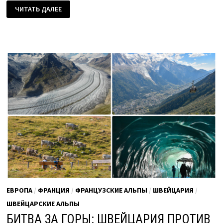
ТОП
ЧИТАТЬ ДАЛЕЕ
10
ГОРОДОВ
ПРОВАНСА
ПРЯМО
СЕЙЧАС
(ЧАСТЬ
ПЕРВАЯ)
ЕВРОПА
/
ФРАНЦИЯ
/
ФРАНЦУЗСКИЕ АЛЬПЫ
/
ШВЕЙЦАРИЯ
/
ШВЕЙЦАРСКИЕ АЛЬПЫ
БИТВА ЗА ГОРЫ: ШВЕЙЦАРИЯ ПРОТИВ