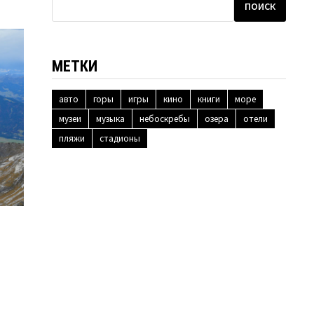
ПОИСК
МЕТКИ
авто
горы
игры
кино
книги
море
музеи
музыка
небоскребы
озера
отели
пляжи
стадионы