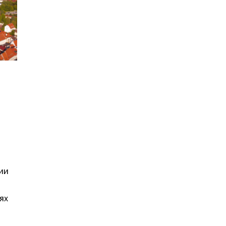
ии
ях