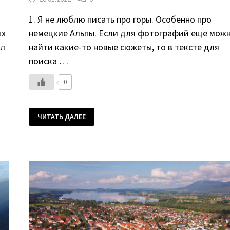
1. Я не люблю писать про горы. Особенно про
ых
немецкие Альпы. Если для фотографий еще мож
ул
найти какие-то новые сюжеты, то в тексте для
поиска …
0
НА
ЧИТАТЬ ДАЛЕЕ
САМЫЙ
ЮГ
И
САМЫЙ
ВЕРХ
—
ЛЫЖНОЕ
ЦАРСТВО
ОБЕРСТДОРФ.
ФОТОРЕПОРТАЖ
БЕЗ
СНЕГА.