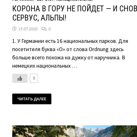
КОРОНА В ГОРУ НЕ ПОЙДЕТ — И СНО
СЕРВУС, АЛЬПЫ!
15.07.2020
0
1. У Германии есть 16 национальных парков. Для
посетителя буква «О» от слова Ordnung здесь
больше всего похожа на дужку от наручника. В
немецких национальных …
0
КОРОНА
ЧИТАТЬ ДАЛЕЕ
В
ГОРУ
НЕ
ПОЙДЕТ
—
И
СНОВА
СЕРВУС,
АЛЬПЫ!