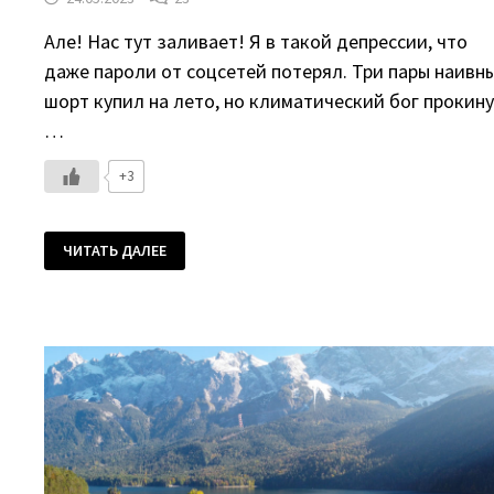
Але! Нас тут заливает! Я в такой депрессии, что
даже пароли от соцсетей потерял. Три пары наивн
шорт купил на лето, но климатический бог прокин
…
+3
СРАЖАЕМСЯ
ЧИТАТЬ ДАЛЕЕ
С
ВЕСЕННЕЙ
ХАНДРОЙ:
САМЫЕ
КРАСИВЫЕ
ОЗЕРА
БАВАРИИ
(И
ЗАМОК)