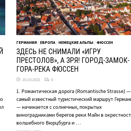
ГЕРМАНИЯ
/
ЕВРОПА
/
НЕМЕЦКИЕ АЛЬПЫ
/
ФЮССЕН
Й
ЗДЕСЬ НЕ СНИМАЛИ «ИГРУ
ПРЕСТОЛОВ», А ЗРЯ! ГОРОД-ЗАМОК-
ГОРА-РЕКА ФЮССЕН
20.10.2021
0
1. Романтическая дорога (Romantische Strasse) —
но
самый известный туристический маршрут Герман
ил
— начинается с солнечных, покрытых
виноградниками берегов реки Майн в окрестност
волшебного Вюрцбурга и …