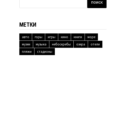
ПОИСК
МЕТКИ
авто
горы
игры
кино
книги
море
музеи
музыка
небоскребы
озера
отели
пляжи
стадионы