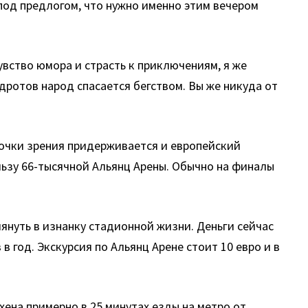
под предлогом, что нужно именно этим вечером
вство юмора и страсть к приключениям, я же
дротов народ спасается бегством. Вы же никуда от
точки зрения придерживается и европейский
ьзу 66-тысячной Альянц Арены. Обычно на финалы
януть в изнанку стадионной жизни. Деньги сейчас
в год. Экскурсия по Альянц Арене стоит 10 евро и в
ена примерно в 25 минутах езды на метро от