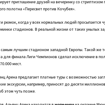
ирует приглашение друзей на вечеринку со стриптизом 
ого полотна «Пересвет против Кочубея».
 рюмок, когда у всех нормальных людей просыпается чу
минки стадионов. В реальной жизни от таких унылых за
т самым лучшим стадионом западной Европы. Такой же 
та для финала Лиги Чемпионов сделал исключение в пол
0.000 мест.
нц Арена предлагает платные туры с возможностью загл
кие экскурсии, например, приносят до десяти миллионов 
б этом чуть позже.
ля, Альянц Арена находится в
жопе мира
на окраине Мюнх