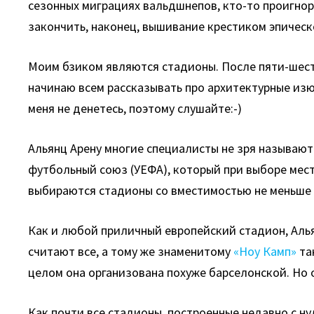
сезонных миграциях вальдшнепов, кто-то проигнор
закончить, наконец, вышивание крестиком эпическ
Моим бзиком являются стадионы. После пяти-шести
начинаю всем рассказывать про архитектурные изю
меня не денетесь, поэтому слушайте:-)
Альянц Арену многие специалисты не зря называю
футбольный союз (УЕФА), который при выборе мес
выбираются стадионы со вместимостью не меньше 7
Как и любой приличный европейский стадион, Алья
считают все, а тому же знаменитому
«Ноу Камп»
та
целом она организована похуже барселонской. Но о
Как почти все стадионы, построенные недавно с ну