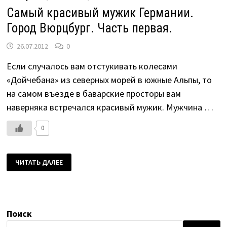
Самый красивый мужик Германии.
Город Вюрцбург. Часть первая.
26.07.2012
0
Если случалось вам отстукивать колесами
«Дойчебана» из северных морей в южные Альпы, то
на самом въезде в баварские просторы вам
наверняка встречался красивый мужик. Мужчина …
0
САМЫЙ
ЧИТАТЬ ДАЛЕЕ
КРАСИВЫЙ
МУЖИК
ГЕРМАНИИ.
ГОРОД
ВЮРЦБУРГ.
ЧАСТЬ
ПЕРВАЯ.
Поиск