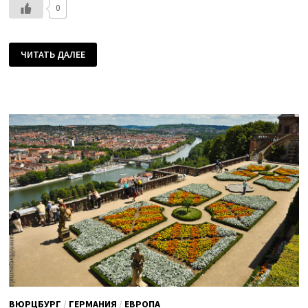
0
САМЫЙ
ЧИТАТЬ ДАЛЕЕ
КРАСИВЫЙ
МУЖИК
ГЕРМАНИИ.
ГОРОД
ВЮРЦБУРГ.
ЧАСТЬ
ВТОРАЯ.
ВЮРЦБУРГ
/
ГЕРМАНИЯ
/
ЕВРОПА