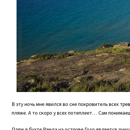
В эту ночь мне явился во сне покровитель всех тр
пляже. А то скоро у всех потеплеет… Сам понимае
Пляж в бухте Рамла на острове Гозо является лучш