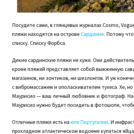
Посудите сами, в глянцевых журналах Cosmo, Vogue
пляжи находятся на острове
Сардиния
. Потому чт
списку. Списку Форбса.
Дикие сардинские пляжи не хуже. Они действитель
кроме пляжей представляет собой выжженную саван
магазинов, ни зонтиков, ни шезлонгов. И уж конеч
с вибромассажем и ополаскивателем тухеса. Хе, но 
Маурисио — ваш личный любовник и фотограф. На 
Маурисио нужно будет посидеть в фотошопе, чтоб
Отличные пляжи есть на
юге Португалии
. И инфрас
прохладном атлантическом водоеме купаться яйца 