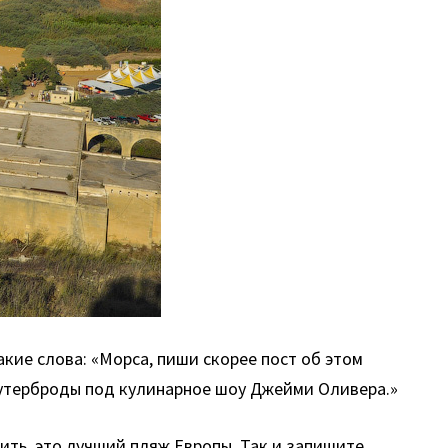
акие слова: «Морса, пиши скорее пост об этом
 бутерброды под кулинарное шоу Джейми Оливера.»
рить, это лучший пляж Европы. Так и запишите