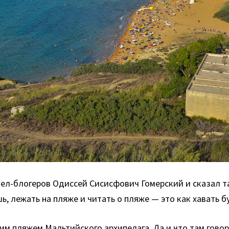
евел-блогеров Одиссей Сисисфович Гомерский и сказал т
шь, лежать на пляже и читать о пляже — это как хавать
им пляжем Мальтийского архипелага. Да и что там гово