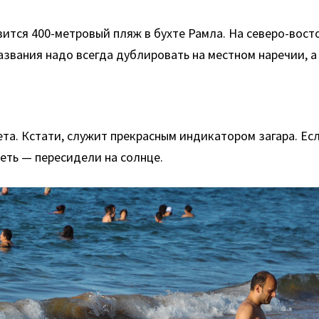
ится 400-метровый пляж в бухте Рамла. На северо-вост
азвания надо всегда дублировать на местном наречии, а 
а. Кстати, служит прекрасным индикатором загара. Если
еть — пересидели на солнце.