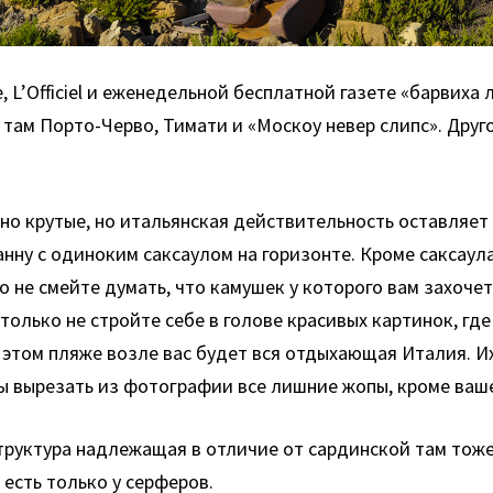
, L’Officiel и еженедельной бесплатной газете «барвиха
о там Порто-Черво, Тимати и «Москоу невер слипс». Дру
но крутые, но итальянская действительность оставляет
ну с одиноким саксаулом на горизонте. Кроме саксаула 
но не смейте думать, что камушек у которого вам захоч
только не стройте себе в голове красивых картинок, где
этом пляже возле вас будет вся отдыхающая Италия. Их
ы вырезать из фотографии все лишние жопы, кроме ваш
труктура надлежащая в отличие от сардинской там тоже 
есть только у серферов.