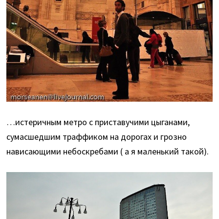
…истеричным метро с приставучими цыганами,
сумасшедшим траффиком на дорогах и грозно
нависающими небоскребами ( а я маленький такой).