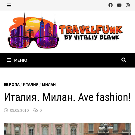
Перейти
к
МЕНЮ
содержимому
МЕНЮ
ЕВРОПА
/
ИТАЛИЯ
/
МИЛАН
Италия. Милан. Ave fashion!
09.05.2010
0