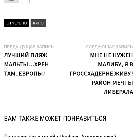
ОТМЕЧЕНО
КИНО
Навигация
Предыдущая
С
ПРЕДЫДУЩАЯ ЗАПИСЬ
СЛЕДУЮЩАЯ ЗАПИСЬ
запись:
з
ЛУЧШИЙ ПЛЯЖ
МНЕ НЕ НУЖЕН
по
МАЛЬТЫ…ХРЕН
МАЛИБУ, Я В
записям
ТАМ..ЕВРОПЫ!
ГРОССХАДЕРНЕ ЖИВУ!
РАЙОН МЕЧТЫ
ЛИБЕРАЛА
ВАМ ТАКЖЕ МОЖЕТ ПОНРАВИТЬСЯ