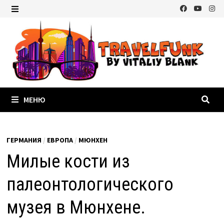
Перейти
к
МЕНЮ
содержимому
МЕНЮ
ГЕРМАНИЯ
/
ЕВРОПА
/
МЮНХЕН
Милые кости из
палеонтологического
музея в Мюнхене.