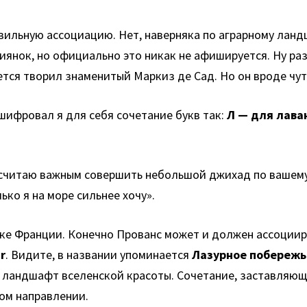
вильную ассоциацию. Нет, наверняка по аграрному ланд
иянок, но официально это никак не афишируется. Ну ра
ется творил знаменитый Маркиз де Сад. Но он вроде чут
сшифровал я для себя сочетание букв так:
Л — для лава
, считаю важным совершить небольшой джихад по вашему
ько я на море сильнее хочу».
ке Франции. Конечно Прованс может и должен ассоциир
r
. Видите, в названии упоминается
Лазурное побережь
ый ландшафт вселенской красоты. Сочетание, заставляю
том направлении.