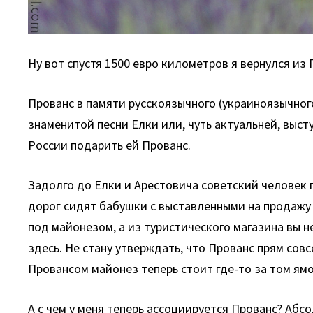
Ну вот спустя 1500
евро
километров я вернулся из П
Прованс в памяти русскоязычного (украиноязычног
знаменитой песни Елки или, чуть актуальней, выс
России подарить ей Прованс.
Задолго до Елки и Арестовича советский человек 
дорог сидят бабушки с выставленными на продажу
под майонезом, а из туристического магазина вы 
здесь. Не стану утверждать, что Прованс прям совс
Провансом майонез теперь стоит где-то за том ям
А с чем у меня теперь ассоциируется Прованс? Абс