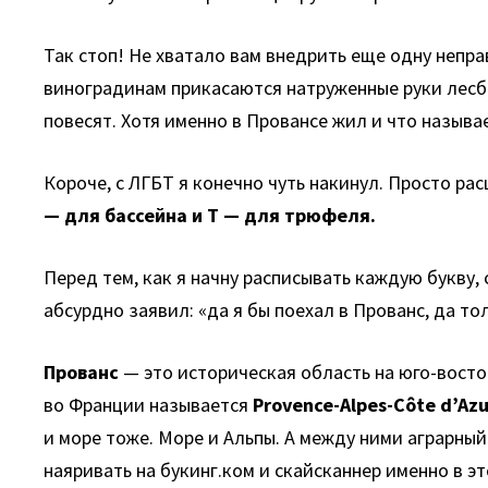
Так стоп! Не хватало вам внедрить еще одну непра
виноградинам прикасаются натруженные руки лесб
повесят. Хотя именно в Провансе жил и что называ
Короче, с ЛГБТ я конечно чуть накинул. Просто ра
— для бассейна и Т — для трюфеля.
Перед тем, как я начну расписывать каждую букву
абсурдно заявил: «да я бы поехал в Прованс, да тол
Прованс
— это историческая область на юго-восто
во Франции называется
Provence-Alpes-Côte d’Azu
и море тоже. Море и Альпы. А между ними аграрн
наяривать на букинг.ком и скайсканнер именно в э