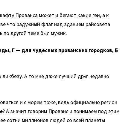
шафту Прованса может и бегают какие геи, а к
зве что радужный флаг над зданием райсовета
ь по другой теме был мужик.
нды, Г — для чудесных прованских городков, Б
 ликбезу. А то мне даже лучший друг недавно
оваться и с морем тоже, ведь официально регион
е
? А значит говорим Прованс и понимаем под этим
щее сотни миллионов людей со всей планеты