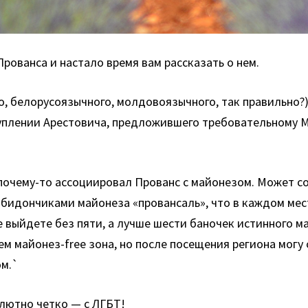
рованса и настало время вам рассказать о нем.
о, белорусоязычного, молдовоязычного, так правильно?
туплении Арестовича, предложившего требовательному М
почему-то ассоциировал Прованс с майонезом. Может со
 бидончиками майонеза «провансаль», что в каждом ме
не выйдете без пяти, а лучше шести баночек истинного 
ем майонез-free зона, но после посещения региона могу 
ом.`
олютно четко — с ЛГБТ!