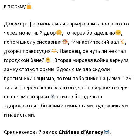
в тюрьму
.
Далее профессиональная карьера замка вела его то
через монетный двор
, то через богадельню
,
потом школу рисования
, гимнастический зал
,
дворец правосудия
. Наконец, он чуть ли не стал
городской баней
! Вторая мировая война вернула
замку статус тюрьмы. Здесь сначала сидели
противники нацизма, потом поборники нацизма. Там
так все перемешалось в итоге, что наверное теперь
по ночам призраки
психов богадельни
здороваются с бывшими гимнастами, художниками
и нацистами.
Средневековый замок
Château d’Annecy
.