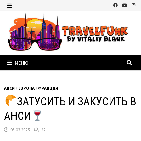
Перейти
к
МЕНЮ
содержимому
МЕНЮ
АНСИ
/
ЕВРОПА
/
ФРАНЦИЯ
ЗАТУСИТЬ И ЗАКУСИТЬ В
АНСИ
05.03.2025
22