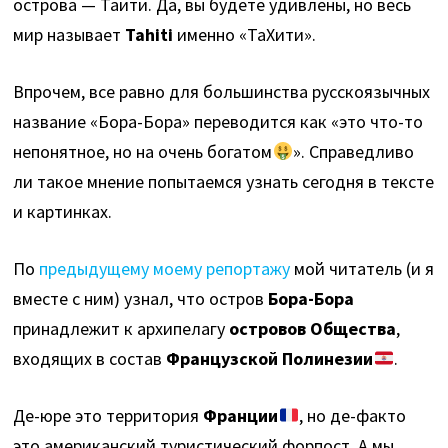
острова — Таити. Да, вы будете удивлены, но весь
мир называет
Tahiti
именно «ТаХити».
Впрочем, все равно для большинства русскоязычных
название «Бора-Бора» переводится как «это что-то
непонятное, но на очень богатом
». Справедливо
ли такое мнение попытаемся узнать сегодня в тексте
и картинках.
По
предыдущему моему репортажу
мой читатель (и я
вместе с ним) узнал, что остров
Бора-Бора
принадлежит к архипелагу
островов Общества
,
входящих в состав
Французской Полинезии
.
Де-юре это территория
Франции
, но де-факто
это американский туристический форпост. А мы