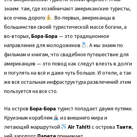
знаем: там, где хозяйничают американские туристы,
все очень дорого
. Во-первых, американцы в
большинстве своей туристической массе богачи, а
во-вторых,
Бора-Бора
— это традиционное
направление для молодоженов
. А мы знаем по
фильмам и книгам, что свадебное путешествие для
американцев — это повод как следут влезть в долги
и погулять на всё и даже чуть больше. И отели, а так
же вся остальная инфраструктура развлечений этим
пользуется на все сто.
На остров
Бора-Бора
турист попадает двумя путями.
Круизным кораблем
из внешнего мира и
летающей маршруткой
Air Tahiti
с острова
Таити
,
чей аэропорт
Папете
принимает