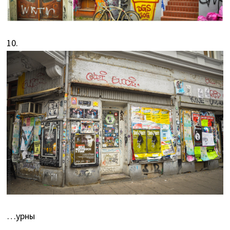
10.
…урны