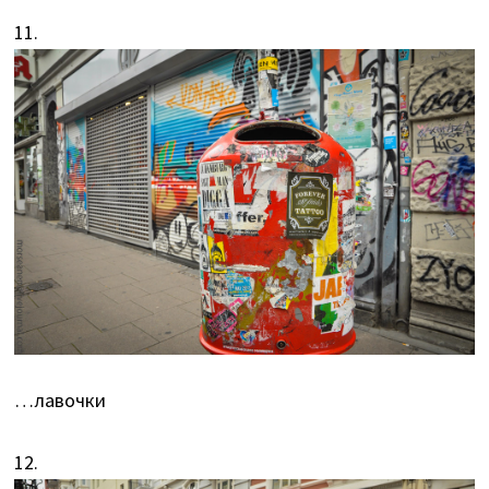
11.
…лавочки
12.