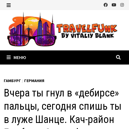
Перейти
к
МЕНЮ
содержимому
МЕНЮ
ГАМБУРГ
/
ГЕРМАНИЯ
Вчера ты гнул в «дебирсе»
пальцы, сегодня спишь ты
в луже Шанце. Кач-район