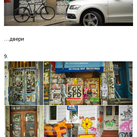
…двери
9.