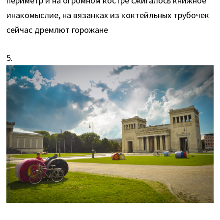
периметр и на огромном костре сжигалось книжное
инакомыслие, на вязанках из коктейльных трубочек
сейчас дремлют горожане
5.