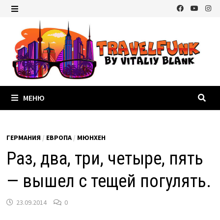
Перейти
к
МЕНЮ
содержимому
МЕНЮ
ГЕРМАНИЯ
/
ЕВРОПА
/
МЮНХЕН
Раз, два, три, четыре, пять
— вышел с тещей погулять.
23.09.2014
0