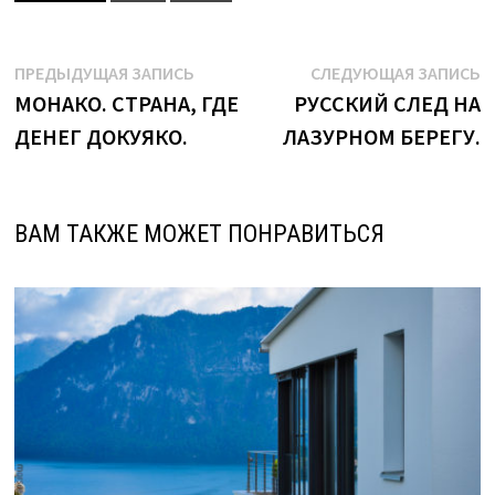
Навигация
Предыдущая
С
ПРЕДЫДУЩАЯ ЗАПИСЬ
СЛЕДУЮЩАЯ ЗАПИСЬ
запись:
з
МОНАКО. СТРАНА, ГДЕ
РУССКИЙ СЛЕД НА
по
ДЕНЕГ ДОКУЯКО.
ЛАЗУРНОМ БЕРЕГУ.
записям
ВАМ ТАКЖЕ МОЖЕТ ПОНРАВИТЬСЯ