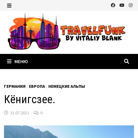
Перейти
к
МЕНЮ
содержимому
МЕНЮ
ГЕРМАНИЯ
/
ЕВРОПА
/
НЕМЕЦКИЕ АЛЬПЫ
Кёнигсзее.
31.07.2011
0