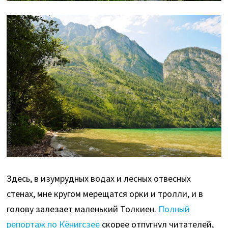
Здесь, в изумрудных водах и лесных отвесных
стенах, мне кругом мерещатся орки и тролли, и в
голову залезает маленький Толкиен.
Полный
репортаж по Кёнигсзее
скорее отпугнул читателей,