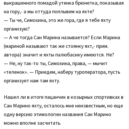
выкрашенного помадой утенка брюнетка, показывая
на гору,- а мы оттуда поплывем на яхте?
— Ты че, Симохина, это же гора, где я тебе яхту
организую?
— А че тогда Сан Марина называется? Если Марина
(мариной называют так же стоянку яхт,- прим.
автора) значит и яхты палюбасику имеются. Не?
— Не, ну так-то ты, Симохина, права, — мычит
«теленок». — Приедем, наберу туроператора, пусть
организует нам там яхту.
Нашел ли в итоге пацанчик в козырных спортивках в
Сан Марино яхту, осталось мне неизвестным, но еще
одну версию этимологии названия Сан Марино
можно вполне засчитать.