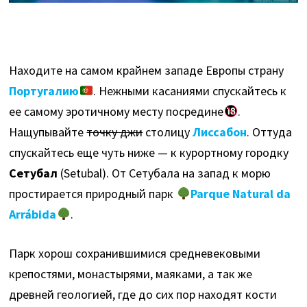
Находите на самом крайнем западе Европы страну
Португалию
. Нежными касаниями спускайтесь к
ее самому эротичному месту посредине
.
Нащупывайте
точку джи
столицу
Лиссабон
. Оттуда
спускайтесь еще чуть ниже — к курортному городку
Сетубал
(Setubal). От Сетубала на запад к морю
простирается природный парк
Parque Natural da
Arrábida
.
Парк хорош сохранившимися средневековыми
крепостями, монастырями, маяками, а так же
древней геологией, где до сих пор находят кости