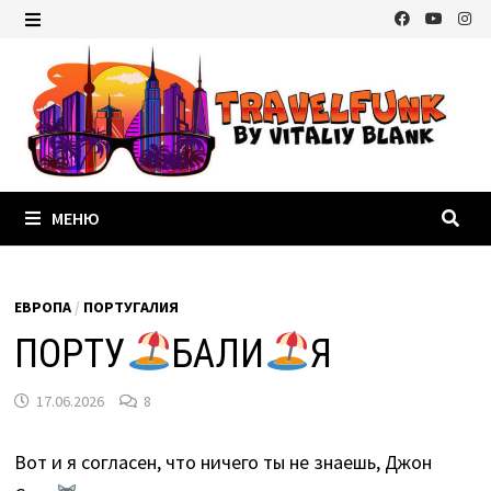
Перейти
к
МЕНЮ
содержимому
МЕНЮ
ЕВРОПА
/
ПОРТУГАЛИЯ
ПОРТУ
БАЛИ
Я
17.06.2026
8
Вот и я согласен, что ничего ты не знаешь, Джон