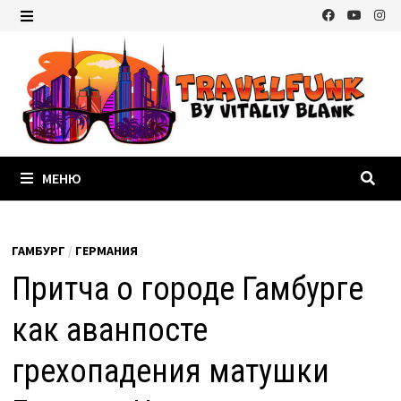
Перейти
к
МЕНЮ
содержимому
МЕНЮ
ГАМБУРГ
/
ГЕРМАНИЯ
Притча о городе Гамбурге
как аванпосте
грехопадения матушки