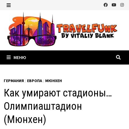
Перейти
к
МЕНЮ
содержимому
МЕНЮ
ГЕРМАНИЯ
/
ЕВРОПА
/
МЮНХЕН
Как умирают стадионы…
Олимпиаштадион
(Мюнхен)