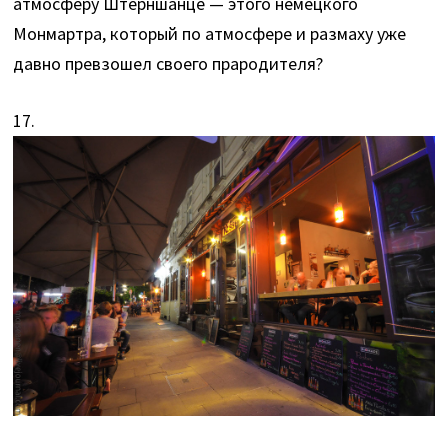
атмосферу Штерншанце — этого немецкого
Монмартра, который по атмосфере и размаху уже
давно превзошел своего прародителя?
17.