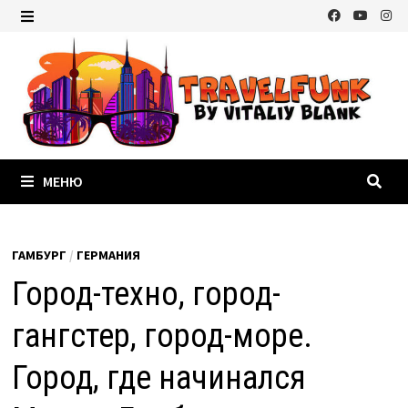
Перейти
к
МЕНЮ
содержимому
МЕНЮ
ГАМБУРГ
/
ГЕРМАНИЯ
Город-техно, город-
гангстер, город-море.
Город, где начинался