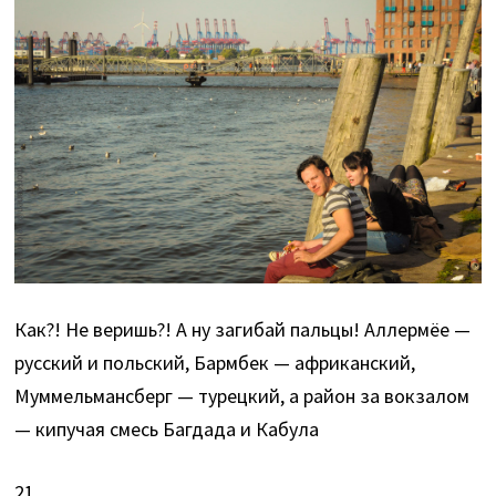
Как?! Не веришь?! А ну загибай пальцы! Аллермёе —
русский и польский, Бармбек — африканский,
Муммельмансберг — турецкий, а район за вокзалом
— кипучая смесь Багдада и Кабула
21.