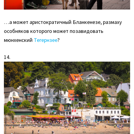
…а может аристократичный Бланкенезе, размаху
особняков которого может позавидовать
мюнхенский
Тегернзее
?
14.