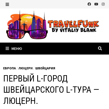
Перейти
к
МЕНЮ
содержимому
МЕНЮ
ЕВРОПА
/
ЛЮЦЕРН
/
ШВЕЙЦАРИЯ
ПЕРВЫЙ L-ГОРОД
ШВЕЙЦАРСКОГО L-ТУРА —
ЛЮЦЕРН.