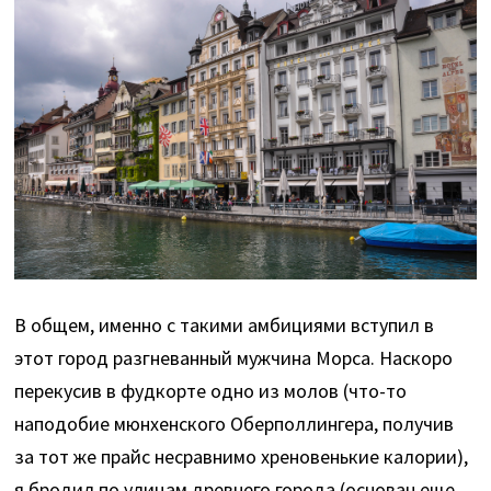
В общем, именно с такими амбициями вступил в
этот город разгневанный мужчина Морса. Наскоро
перекусив в фудкорте одно из молов (что-то
наподобие мюнхенского Оберполлингера, получив
за тот же прайс несравнимо хреновенькие калории),
я бродил по улицам древнего города (основан еще