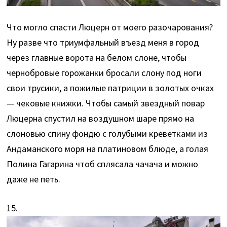
Что могло спасти Люцерн от моего разочарования?
Ну разве что триумфальный въезд меня в город
через главные ворота на белом слоне, чтобы
чернобровые горожанки бросали слону под ноги
свои трусики, а пожилые патриции в золотых очках
— чековые книжки. Чтобы самый звездный повар
Люцерна спустил на воздушном шаре прямо на
слоновью спину фондю с голубыми креветками из
Андаманского моря на платиновом блюде, а голая
Полина Гагарина чтоб сплясала чачача и можно
даже не петь.
15.