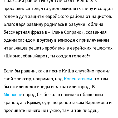
Пражский раввин Йехуда́ Ли́ва бен Бецале́ль
прославился тем, что умел оживлять глину и создал
голема для защиты еврейского района от нацистов.
Благодаря раввину родилась в озвучке Гоблина
бессмертная фраза в «Клане Сопрано», сказанная
одним хасидом другому в эпизоде с привлечением
итальянцев решать проблемы в еврейских гешефтах:
«Шломо, ебаныйврот, ты создал голема!»
Если бы раввин, как в песне КиШа случайно пролил
свой эликсир, например, над
Копенгагеном
, то там
бы ожили велосипеды и захватили город. В
Мюнхене
народ бы бежал в панике от башенных
кранов, а в Крыму, судя по репортажам Варламова и
проливать ничего не нужно, там и так пиздец.