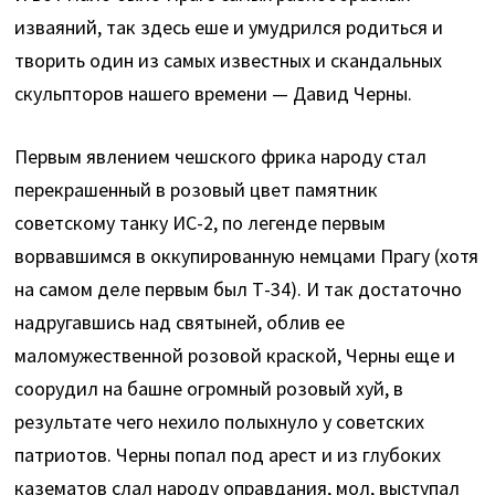
изваяний, так здесь еше и умудрился родиться и
творить один из самых известных и скандальных
скульпторов нашего времени — Давид Черны.
Первым явлением чешского фрика народу стал
перекрашенный в розовый цвет памятник
советскому танку ИС-2, по легенде первым
ворвавшимся в оккупированную немцами Прагу (хотя
на самом деле первым был Т-34). И так достаточно
надругавшись над святыней, облив ее
маломужественной розовой краской, Черны еще и
соорудил на башне огромный розовый хуй, в
результате чего нехило полыхнуло у советских
патриотов. Черны попал под арест и из глубоких
казематов слал народу оправдания, мол, выступал