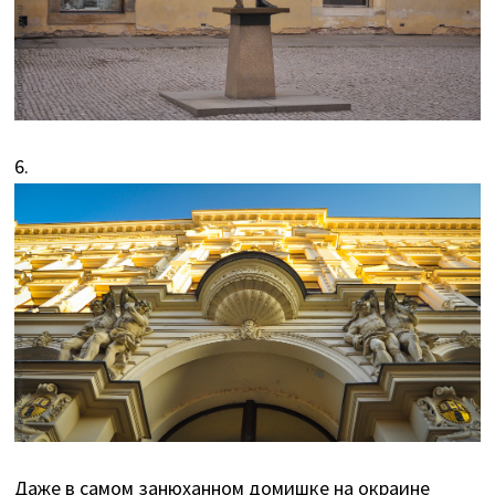
6.
Даже в самом занюханном домишке на окраине