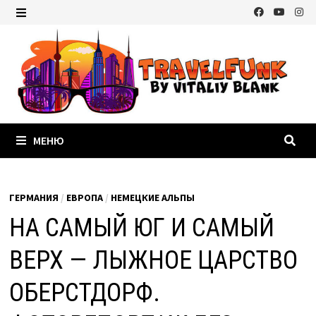
Перейти
к
МЕНЮ
содержимому
МЕНЮ
ГЕРМАНИЯ
/
ЕВРОПА
/
НЕМЕЦКИЕ АЛЬПЫ
НА САМЫЙ ЮГ И САМЫЙ
ВЕРХ — ЛЫЖНОЕ ЦАРСТВО
ОБЕРСТДОРФ.