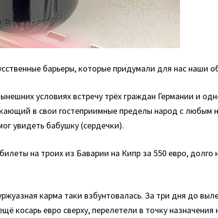
кусственные барьеры, которые придумали для нас наши 
нынешних условиях встречу трёх граждан Германии и одн
скающий в свои гостеприимные пределы народ с любым н
смог увидеть бабушку (сердечки).
билеты на троих из Баварии на Кипр за 550 евро, долго 
 буржуазная карма таки взбунтовалась. За три дня до в
ещё косарь евро сверху, перелетели в точку назначения