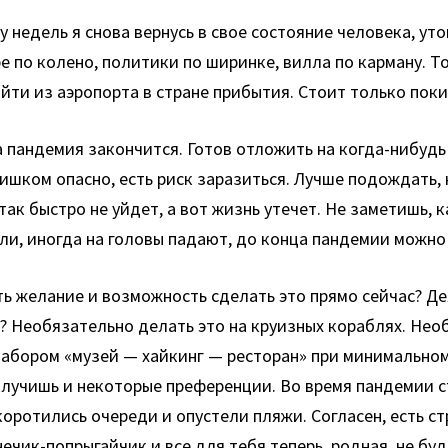
ру недель я снова вернусь в свое состояние человека, у
ре по колено, политики по ширинке, вилла по карману. Т
йти из аэропорта в стране прибытия. Стоит только пок
 пандемия закончится. Готов отложить на когда-нибудь 
ишком опасно, есть риск заразиться. Лучше подождать, 
ак быстро не уйдет, а вот жизнь утечет. Не заметишь, к
 ли, иногда на головы падают, до конца пандемии можн
ть желание и возможность сделать это прямо сейчас? Де
? Необязательно делать это на круизных кораблях. Необ
 набором «музей — хайкинг — ресторан» при минимально
олучишь и некоторые преференции. Во время пандемии с
ротились очереди и опустели пляжи. Согласен, есть стр
нечик-попрыгайчик и все для тебя теперь, родная, не бу