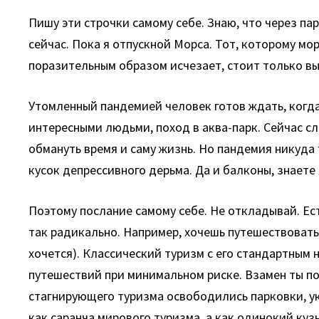
Пишу эти строчки самому себе. Знаю, что через па
сейчас. Пока я отпускной Морса. Тот, которому мо
поразительным образом исчезает, стоит только вы
Утомленный пандемией человек готов ждать, когда
интересными людьми, поход в аква-парк. Сейчас сл
обмануть время и саму жизнь. Но пандемия никуда т
кусок депрессивного дерьма. Да и балконы, знаете
Поэтому послание самому себе. Не откладывай. Ес
так радикально. Например, хочешь путешествовать
хочется). Классический туризм с его стандартным
путешествий при минимальном риске. Взамен ты п
стагнирующего туризма освободились парковки, уко
как саранча мирового туризма, а как одинокий куз