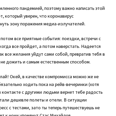
томленного пандемией, поэтому важно написать этой
от, который уверен, что коронавирус
инуть зону поражения медиа-излучателей.
потом все приятные события: поездки, встречи с
когда все пройдет, а потом наверстать. Надеется
ак все желания уйдут сами собой, превратив тебя в
о не дожить и самым естественным способом.
лай! Окей, в качестве компромисса можно же не
язательно ходить пока на рейв-вечеринки (хотя
м контакте с другими людьми вернет тебе радость
тали дешевле полеты и отели. В ситуации
есс с тестами, зато ты теперь путешествуешь не
дет к ночи упомянут Стас Михайлов.