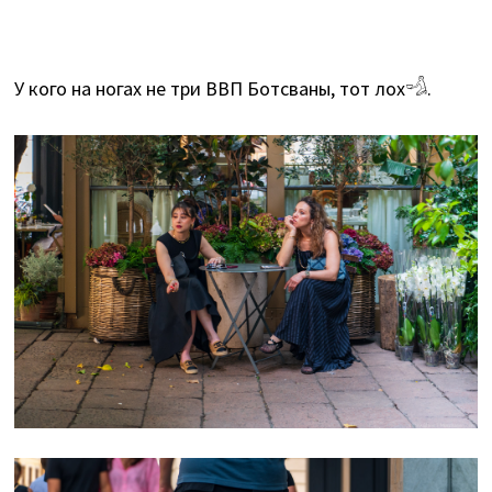
У кого на ногах не три ВВП Ботсваны, тот лох𓁉.