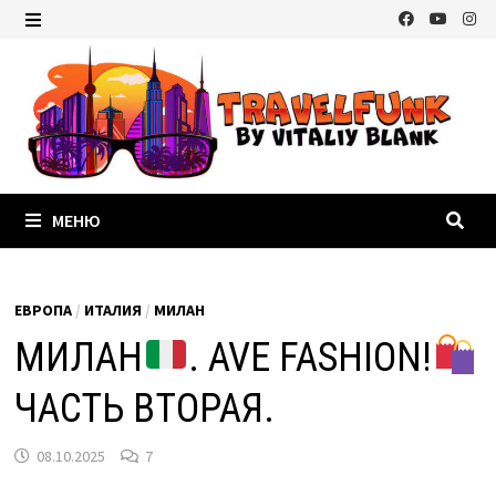
Перейти
к
МЕНЮ
содержимому
МЕНЮ
ЕВРОПА
/
ИТАЛИЯ
/
МИЛАН
МИЛАН
. AVE FASHION!
ЧАСТЬ ВТОРАЯ.
08.10.2025
7