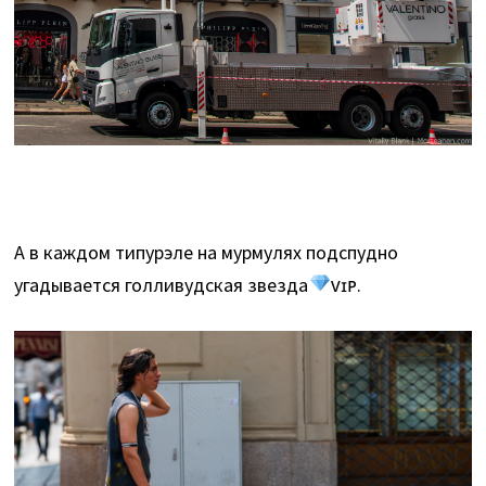
А в каждом типурэле на мурмулях подспудно
угадывается голливудская звезда
ᴠɪᴘ.