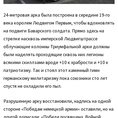
24-метровая арка была построена в середине 19-го
века королем Людвигом Первым, чтобы вдохновлять
на подвиги Баварского солдата. Прямо здесь на
стрелке насквозь имперской Людвигштрассе
облучающие колонны Триумфальной арки должны
были наделять проходящие сквозь них легионы
всякими скиллзами вроде +10 к храбрости и +10 к
патриотизму. Так и стоял этот каменный гимн
германскому милитаризму пока союзники сто лет
спустя не охладили его пыл.
Разрушенную арку восстановили, надпись на одной
стороне «Победам немецкой армии» оставили, но на
другой дописали: «Победе посвящена, Войной