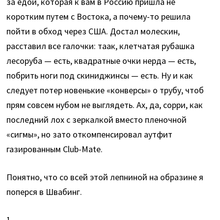
за едой, которая к вам в Россию пришла не
коротким путем с Востока, а почему-то решила
пойти в обход через США. Достал молескин,
расставил все галочки: таак, клетчатая рубашка
лесоруба — есть, квадратные очки нерда — есть,
побрить ноги под скиниджинсы — есть. Ну и как
следует потер новенькие «конверсы» о трубу, чтоб
прям совсем нубом не выглядеть. Ах, да, сорри, как
последний лох с зеркалкой вместо пленочной
«сигмы», но зато откомпенсировал аутфит
газированным Club-Mate.
Понятно, что со всей этой лепниной на образине я
поперся в Швабинг.
1.