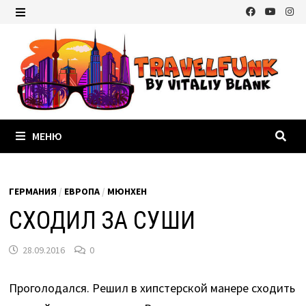
Перейти
к
МЕНЮ
содержимому
МЕНЮ
ГЕРМАНИЯ
/
ЕВРОПА
/
МЮНХЕН
СХОДИЛ ЗА СУШИ
28.09.2016
0
Проголодался. Решил в хипстерской манере сходить