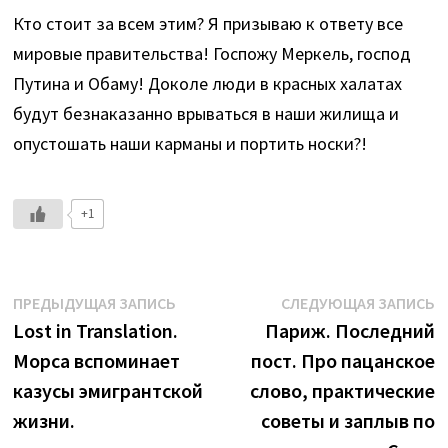
Кто стоит за всем этим? Я призываю к ответу все
мировые правительства! Госпожу Меркель, господ
Путина и Обаму! Доколе люди в красных халатах
будут безнаказанно врываться в наши жилища и
опустошать наши карманы и портить носки?!
+1
Навигация
Предыдущая
С
ПРЕДЫДУЩАЯ ЗАПИСЬ
СЛЕДУЮЩАЯ ЗАПИСЬ
запись:
з
Lost in Translation.
Париж. Последний
по
Морса вспоминает
пост. Про пацанское
записям
казусы эмигрантской
слово, практические
жизни.
советы и заплыв по