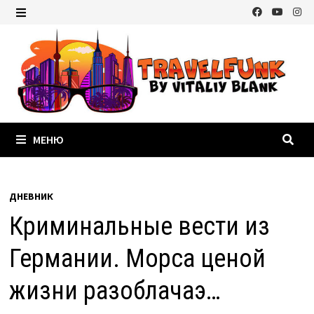
Перейти
к
МЕНЮ
содержимому
МЕНЮ
ДНЕВНИК
Криминальные вести из
Германии. Морса ценой
жизни разоблачаэ…