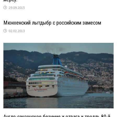
29.09.2015
Мюнхенский лытдыбр с российским замесом
02.02.2013
Англо-саксонское безумие и отвага и тролль 80-й