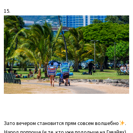
15.
Зато вечером становится прям совсем волшебно
.
Народ попроще (и те, кто уже подольше на Гавайях)