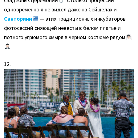
свадебных церемоний
. Столько процессий
одновременно я не видел даже на Сейшелах и
Санторини
— этих традиционных инкубаторов
фотосессий сияющей невесты в белом платье и
потного угрюмого хмыря в черном костюме рядом
12.