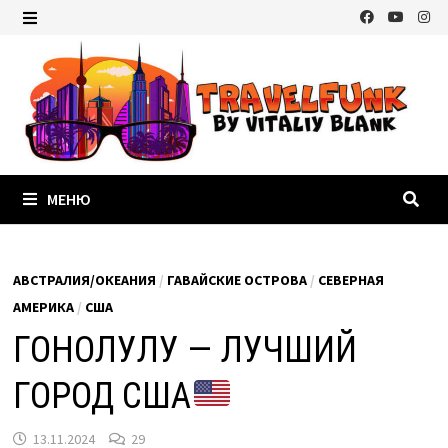
Перейти
к
МЕНЮ
содержимому
МЕНЮ
АВСТРАЛИЯ/ОКЕАНИЯ
/
ГАВАЙСКИЕ ОСТРОВА
/
СЕВЕРНАЯ
АМЕРИКА
/
США
ГОНОЛУЛУ — ЛУЧШИЙ
ГОРОД США
13.11.2024
29