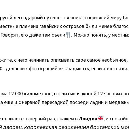
ругой легендарный путешественник, открывший миру Гав
у местные племена гавайских островов были менее благос
. Говорят, его даже там съели
. Можно понять, у местны
кажите, с чего начинать описывать свое самое необычно
00 сделанных фотографий выкладывать, если хочется к
ома 12.000 километров, отсчитывая жопой 12 часовых по
а еще и с нервной пересадкой посреди льдин и медвеж
ет прилететь первый раз, скажем в
Лондон
, и спокой
ий дворец, королевская резиденция британских мо