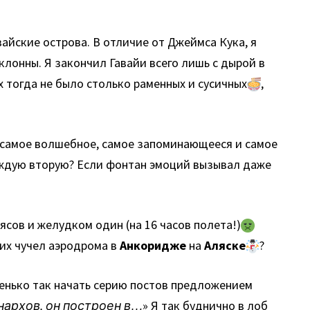
айские острова. В отличие от Джеймса Кука, я
клонны. Я закончил Гавайи всего лишь с дырой в
х тогда не было столько раменных и сусичных
,
е, самое волшебное, самое запоминающееся и самое
аждую вторую? Если фонтан эмоций вызывал даже
ясов и желудком один (на 16 часов полета!)
ьих чучел аэродрома в
Анкоридже
на
Аляске
?
ненько так начать серию постов предложением
нархов, он построен в…
» Я так буднично в лоб