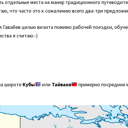
ать отдельные места на манер традиционного путеводите
гаю, что часто это к сожалению всего два-три предложе
я Гавайев целью визита помимо рабочей поездки, обуч
ства я считаю:-)
а широте
Кубы
или
Тайваня
примерно посредине