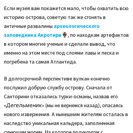
Если музея вам покажется мало, чтобы охватить всю
историю острова, советую так же сгонять в
античные развалины
археологического
заповедника Акротири
, по находкам артефактов
в котором многие ученые и сделали вывод, что
именно на этом месте под слоями лавы и песка и
погребена та самая Атлантида.
В долгосрочной перспективе вулкан конечно
послужил добрую службу острову. Сначала от
Санторини отказались турки-османы, назвав его
«
Дегельменик
» (мы не вернемся назад), опасаясь
нового извержения. А нынешним жителям осталась в
наследство уникальная кальдера, заполненная
синющим морем. На которое полукругом с