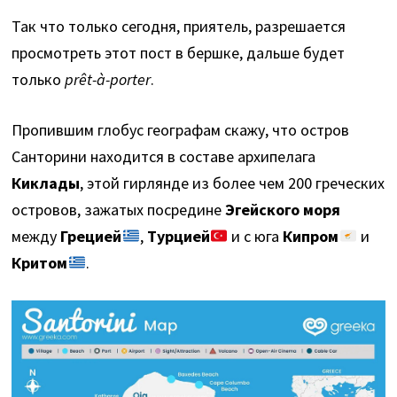
Так что только сегодня, приятель, разрешается
просмотреть этот пост в бершке, дальше будет
только
prêt-à-porter
.
Пропившим глобус географам скажу, что остров
Санторини находится в составе архипелага
Киклады
, этой гирлянде из более чем 200 греческих
островов, зажатых посредине
Эгейского моря
между
Грецией
,
Турцией
и с юга
Кипром
и
Критом
.