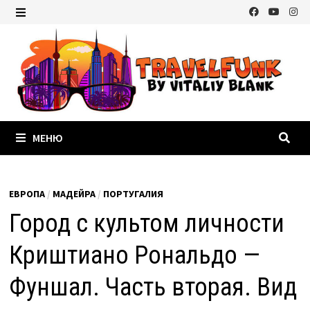
Перейти
к
МЕНЮ
содержимому
МЕНЮ
ЕВРОПА
/
МАДЕЙРА
/
ПОРТУГАЛИЯ
Город с культом личности
Криштиано Рональдо —
Фуншал. Часть вторая. Вид