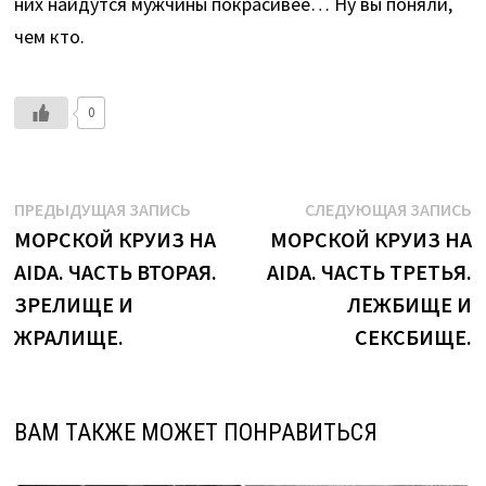
них найдутся мужчины покрасивее… Ну вы поняли,
чем кто.
0
Навигация
Предыдущая
С
ПРЕДЫДУЩАЯ ЗАПИСЬ
СЛЕДУЮЩАЯ ЗАПИСЬ
запись:
з
МОРСКОЙ КРУИЗ НА
МОРСКОЙ КРУИЗ НА
по
AIDA. ЧАСТЬ ВТОРАЯ.
AIDA. ЧАСТЬ ТРЕТЬЯ.
записям
ЗРЕЛИЩЕ И
ЛЕЖБИЩЕ И
ЖРАЛИЩЕ.
СЕКСБИЩЕ.
ВАМ ТАКЖЕ МОЖЕТ ПОНРАВИТЬСЯ