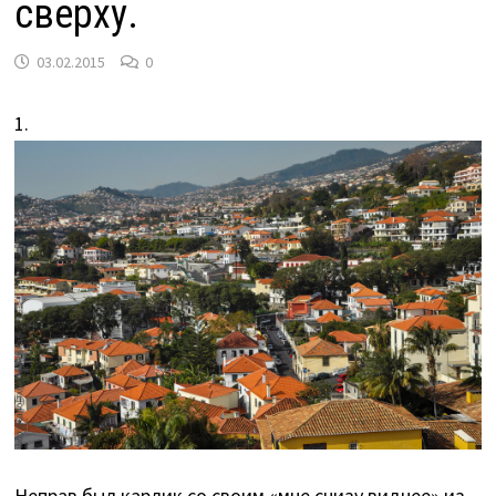
сверху.
03.02.2015
0
1.
Неправ был карлик со своим «мне снизу виднее» из