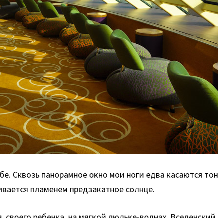
убе. Cквозь панорамное окно мои ноги едва касаются т
ливается пламенем предзакатное солнце.
я, своего ребенка, на мягкой люльке-волнах. Вселенски