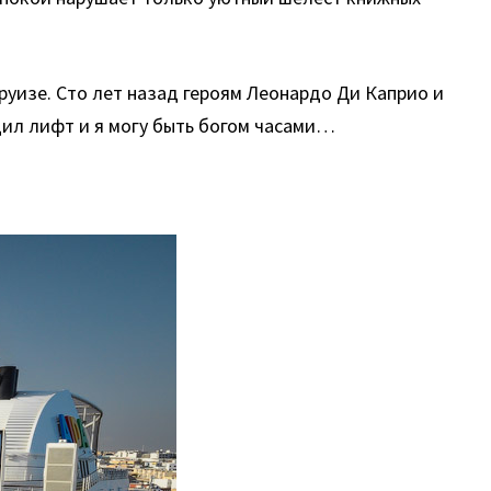
уизе. Сто лет назад героям Леонардо Ди Каприо и
щил лифт и я могу быть богом часами…