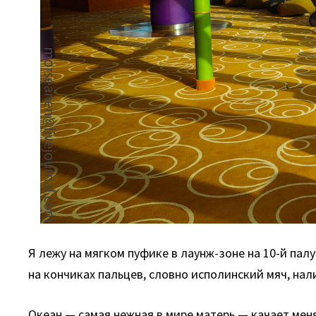
Я лежу на мягком пуфике в лаунж-зоне на 10-й пал
на кончиках пальцев, словно исполинский мяч, на
Океан — самая нежная в мире матерь — качает мен