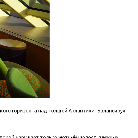
онкого горизонта над толщей Атлантики. Балансируя
й покой нарушает только уютный шелест книжных