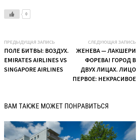
0
Навигация
Предыдущая
С
ПРЕДЫДУЩАЯ ЗАПИСЬ
СЛЕДУЮЩАЯ ЗАПИСЬ
запись:
з
ПОЛЕ БИТВЫ: ВОЗДУХ.
ЖЕНЕВА — ЛАКШЕРИ
по
EMIRATES AIRLINES VS
ФОРЕВА! ГОРОД В
записям
SINGAPORE AIRLINES
ДВУХ ЛИЦАХ. ЛИЦО
ПЕРВОЕ: НЕКРАСИВОЕ
ВАМ ТАКЖЕ МОЖЕТ ПОНРАВИТЬСЯ