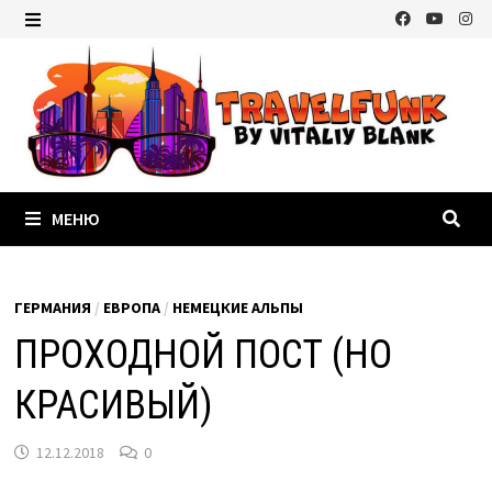
Перейти
к
МЕНЮ
содержимому
МЕНЮ
ГЕРМАНИЯ
/
ЕВРОПА
/
НЕМЕЦКИЕ АЛЬПЫ
ПРОХОДНОЙ ПОСТ (НО
КРАСИВЫЙ)
12.12.2018
0