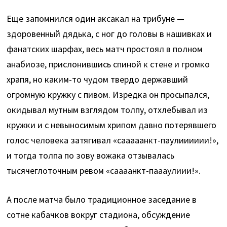
Еще запомнился один аксакал на трибуне —
здоровенный дядька, с ног до головы в нашивках и
фанатских шарфах, весь матч простоял в полном
анабиозе, прислонившись спиной к стене и громко
храпя, но каким-то чудом твердо державший
огромную кружку с пивом. Изредка он просыпался,
окидывал мутным взглядом толпу, отхлебывал из
кружки и с невыносимым хрипом давно потерявшего
голос человека затягивал «сааааанкт-паулииииии!»,
и тогда толпа по зову вожака отзывалась
тысячеглоточным ревом «саааанкт-паааулиии!».
А после матча было традиционное заседание в
сотне кабачков вокруг стадиона, обсуждение