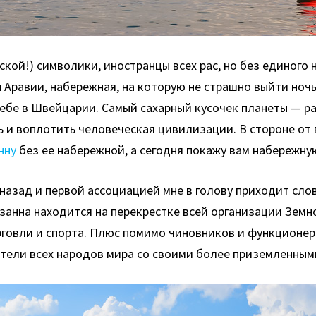
кой!) символики, иностранцы всех рас, но без единого 
Аравии, набережная, на которую не страшно выйти ночью
ебе в Швейцарии. Самый сахарный кусочек планеты — р
 и воплотить человеческая цивилизации. В стороне от 
нну
без ее набережной, а сегодня покажу вам набережну
назад и первой ассоциацией мне в голову приходит слов
занна находится на перекрестке всей организации Земно
говли и спорта. Плюс помимо чиновников и функционеро
тели всех народов мира со своими более приземленными