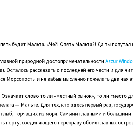
опять будет Мальта. «Че?! Опять Мальта?! Да ты попутал
й главной природной достопримечательности
Azzur Wind
а). Осталось рассказать о последней его части и для чи
все Морсопосты и не забыв мысленно пожелать два чая 
 Означает слово то ли «местный рынок», то ли «место д
лага — Мальте. Для тех, кто здесь первый раз, государ
х глыб, торчащих из моря. Самыми главными и большими 
ть порту, соединяющего переправу обоих главных остро