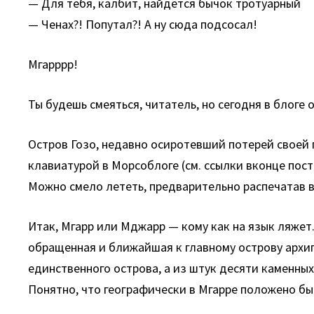
— Для тебя, калбит, найдется бычок тротуарный
— Ченах?! Попутал?! А ну сюда подсосал!
Мгарррр!
Ты будешь смеяться, читатель, но сегодня в блоге 
Остров Гозо, недавно осиротевший потерей свое
клавиатурой в Морсоблоге (см. ссылки вконце пост
Можно смело лететь, предварительно распечатав 
Итак, Мгарр или Мджарр — кому как на язык ляжет.
обращенная и ближайшая к главному острову архипе
единственного острова, а из штук десяти каменны
Понятно, что географически в Мгарре положено бы