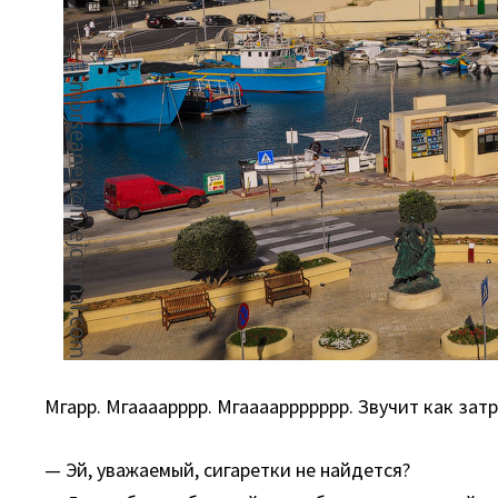
Мгарр. Мгаааарррр. Мгааааррррррр. Звучит как зат
— Эй, уважаемый, сигаретки не найдется?