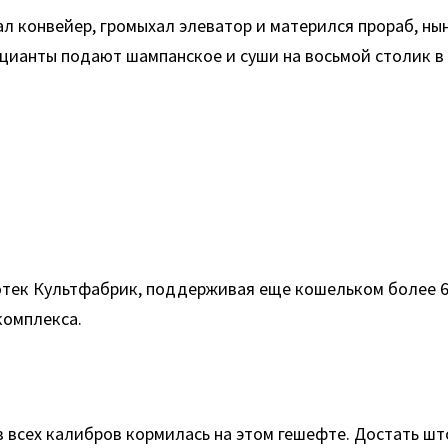
ал конвейер, громыхал элеватор и матерился прораб, н
цианты подают шампанское и суши на восьмой столик в 
отек Культфабрик, поддерживая еще кошельком более 60
комплекса.
 всех калибров кормилась на этом гешефте. Достать ш