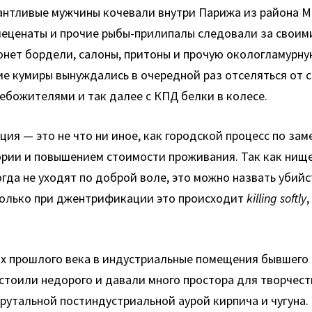
антливые мужчины кочевали внутри Парижа из района М
меценаты и прочие рыбы-прилипалы следовали за своими
нет бордели, салоны, притоны и прочую окологламурную
е кумиры вынуждались в очередной раз отселяться от с
ебожителями и так далее с КПД белки в колесе.
ция — это не что ни иное, как городской процесс по з
рии и повышением стоимости проживания. Так как нище
огда не уходят по доброй воле, это можно назвать убий
 Только при джентрификации это происходит
killing softly
х прошлого века в индустриальные помещения бывшего р
стоили недорого и давали много простора для творчест
брутальной постиндустриальной аурой кирпича и чугуна