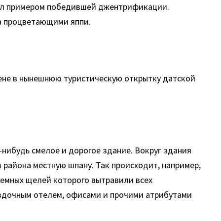
тал примером победившей джентрификации.
 а процветающими яппи.
ене в нынешнюю туристическую открытку датской
нибудь смелое и дорогое здание. Вокруг здания
 района местную шпану. Так происходит, например,
 темных щелей которого вытравили всех
здочным отелем, офисами и прочими атрибутами