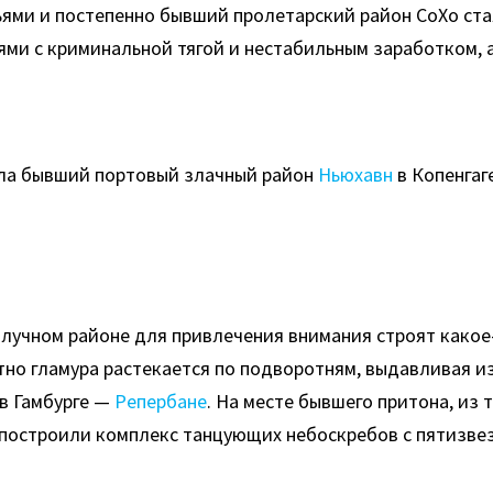
мьями и постепенно бывший пролетарский район СоХо с
ями с криминальной тягой и нестабильным заработком,
ила бывший портовый злачный район
Ньюхавн
в Копенгаг
лучном районе для привлечения внимания строят какое-
тно гламура растекается по подворотням, выдавливая из
 в Гамбурге —
Репербане
. На месте бывшего притона, из
построили комплекс танцующих небоскребов с пятизве