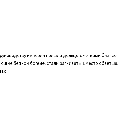
 К руководству империи пришли дельцы с четкими бизне
гающие бедной богеме, стали загнивать. Вместо обветша
тво.