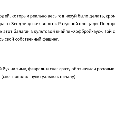
юдей, которым реально весь год нехуй было делать, кро
 от Зендлиндских ворот к Ратушной площади. По дорог
ь этот балаган в культовой кнайпе «Хофбройхаус». Той 
есь свой собственный фашинг.
ух на зиму, февраль и снег сразу обозначили розовые
 (снег повалил пунктуально к началу).