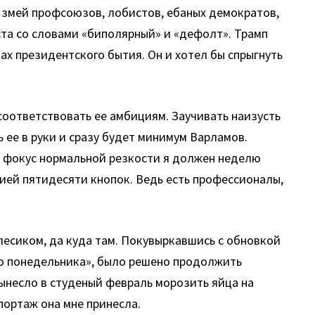
х змей профсоюзов, лобистов, ебаных демократов,
ста со словами «биполярный» и «дефолт». Трамп
ках президентского бытия. Он и хотел бы спрыгнуть
 соответствовать ее амбициям. Заучивать наизусть
 ее в руки и сразу будет минимум Варламов.
ь фокус нормальной резкости я должен неделю
цией пятидесяти кнопок. Ведь есть профессионалы,
олесиком, да куда там. Покувыркавшись с обновкой
ого понедельника», было решено продолжить
вынесло в студеный февраль морозить яйца на
портаж она мне принесла.