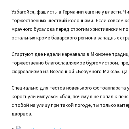
Узбагойся, фашисты в Германии еще не у власти. Ч
торжественных шествий колоннами. Если совсем к
мрачного бухалова перед строгим христианским по
остальных кроме баварского региона западных стр
Стартуют две недели карнавала в Мюнхене традици
торжественно благославляемое бургомистром, пред
сюрреализма из Вселенной «Безумного Макса». Да 
Специально для тестов новенького фотоаппарата у
коротнули импульсы «бля, почему я не попал к пен
с тобой на улицу при такой погоде, ты только выт
дворцов.