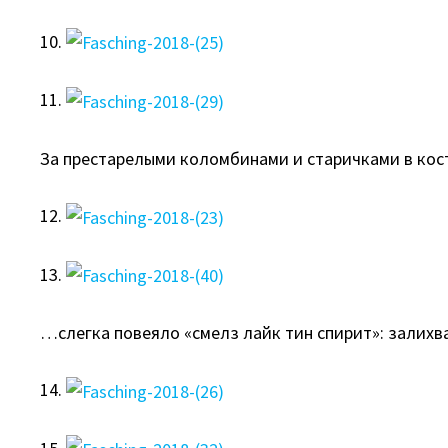
10.
11.
За престарелыми коломбинами и старичками в к
12.
13.
…слегка повеяло «смелз лайк тин спирит»: залихв
14.