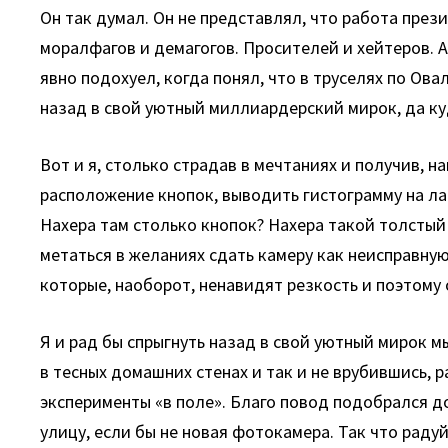
Он так думал. Он не представлял, что работа пре
моралфагов и демагогов. Просителей и хейтеров. 
явно подохуел, когда понял, что в труселях по Ов
назад в свой уютный миллиардерский мирок, да ку
Вот и я, столько страдав в мечтаниях и получив, 
расположение кнопок, выводить гистограмму на лай
Нахера там столько кнопок? Нахера такой толстый
метаться в желаниях сдать камеру как неисправну
которые, наоборот, ненавидят резкость и поэтому
Я и рад бы спрыгнуть назад в свой уютный мирок м
в тесных домашних стенах и так и не врубившись,
эксперименты «в поле». Благо повод подобрался д
улицу, если бы не новая фотокамера. Так что рад