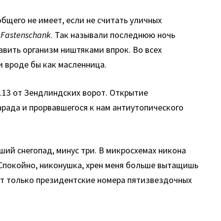
бщего не имеет, если не считать уличных
о
Fastenschank
. Так называли последнюю ночь
авить организм ништяками впрок. Во всех
и вроде бы как масленница.
3.13 от Зендлиндских ворот. Открытие
арада и прорвавшегося к нам антиутопического
ий снегопад, минус три. В микросхемах никона
. Спокойно, никонушка, хрен меня больше вытащишь
дут только президентские номера пятизвездочных