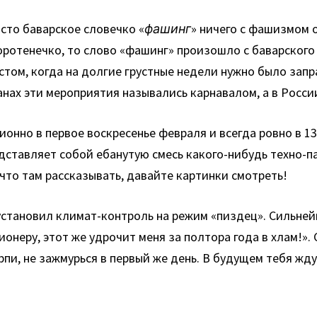
исто баварское словечко «
фашинг
» ничего с фашизмом о
оротенечко, то слово «фашинг» произошло с баварског
стом, когда на долгие грустные недели нужно было запр
анах эти мероприятия назывались карнавалом, а в Росси
онно в первое воскресенье февраля и всегда ровно в 1
ставляет собой ебанутую смесь какого-нибудь техно-п
что там рассказывать, давайте картинки смотреть!
становил климат-контроль на режим «пиздец». Сильнейш
сионеру, этот же удрочит меня за полтора года в хлам!»
ерпи, не зажмурься в первый же день. В будущем тебя ж