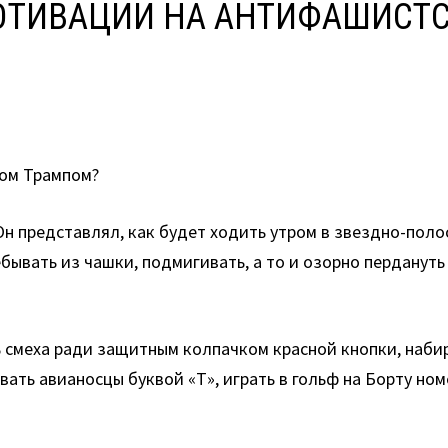
ОТИВАЦИИ НА АНТИФАШИСТ
ом Трампом?
н представлял, как будет ходить утром в звездно-поло
бывать из чашки, подмигивать, а то и озорно пердануть
ь смеха ради защитным колпачком красной кнопки, набир
вать авианосцы буквой «Т», играть в гольф на Борту но