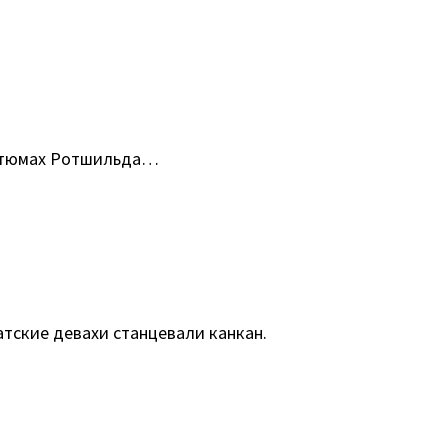
остюмах Ротшильда…
атские девахи станцевали канкан.