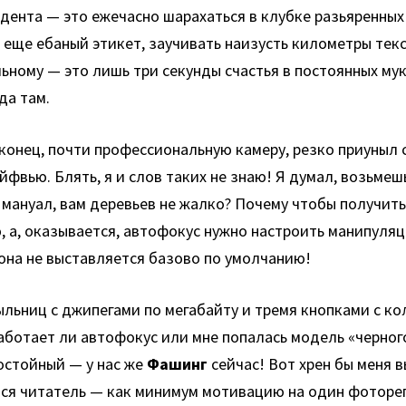
зидента — это ежечасно шарахаться в клубке разьяренны
А еще ебаный этикет, заучивать наизусть километры тек
альному — это лишь три секунды счастья в постоянных му
да там.
наконец, почти профессиональную камеру, резко приуныл
фвью. Блять, я и слов таких не знаю! Я думал, возьмешь
 мануал, вам деревьев не жалко? Почему чтобы получит
ю, а, оказывается, автофокус нужно настроить манипуля
 она не выставляется базово по умолчанию!
ыльниц с джипегами по мегабайту и тремя кнопками с к
 работает ли автофокус или мне попалась модель «черн
остойный — у нас же
Фашинг
сейчас! Вот хрен бы меня 
уйся читатель — как минимум мотивацию на один фоторе