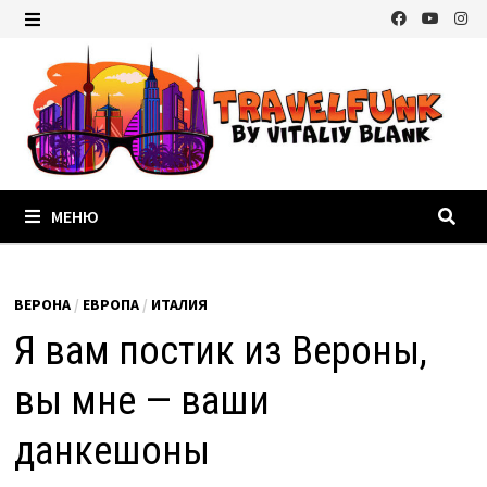
Перейти
к
МЕНЮ
содержимому
МЕНЮ
ВЕРОНА
/
ЕВРОПА
/
ИТАЛИЯ
Я вам постик из Вероны,
вы мне — ваши
данкешоны