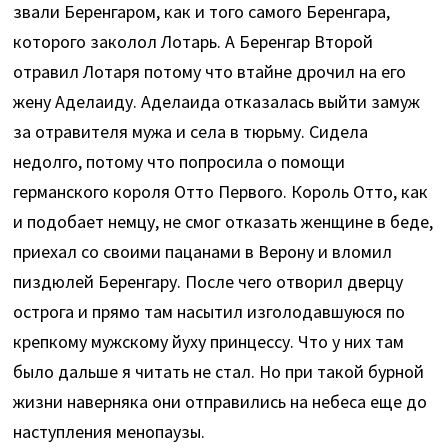
звали Беренгаром, как и того самого Беренгара,
которого заколол Лотарь. А Беренгар Второй
отравил Лотаря потому что втайне дрочил на его
жену Аделаиду. Аделаида отказалась выйти замуж
за отравителя мужа и села в тюрьму. Сидела
недолго, потому что попросила о помощи
германского короля Отто Первого. Король Отто, как
и подобает немцу, не смог отказать женщине в беде,
приехал со своими пацанами в Верону и вломил
пиздюлей Беренгару. После чего отворил дверцу
острога и прямо там насытил изголодавшуюся по
крепкому мужскому йуху принцессу. Что у них там
было дальше я читать не стал. Но при такой бурной
жизни наверняка они отправились на небеса еще до
наступления менопаузы.