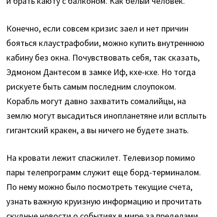
и брать каюту с балконом. Как белый человек.
Конечно, если совсем кризис заел и нет причин
бояться клаустрафобии, можно купить внутреннюю
кабину без окна. Почувствовать себя, так сказать,
Эдмоном Дантесом в замке Иф, кхе-кхе. Но тогда
рискуете быть самым последним слоупоком.
Корабль могут давно захватить сомалийцы, на
землю могут высадиться инопланетяне или всплыть
гигантский кракен, а вы ничего не будете знать.
На кровати лежит спасжилет. Телевизор помимо
пары телепрограмм служит еще борд-терминалом.
По нему можно было посмотреть текущие счета,
узнать важную круизную информацию и прочитать
скудные новости о событиях в мире за пределами