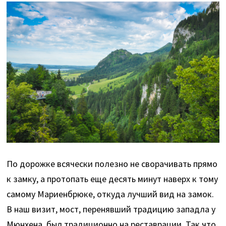
По дорожке всячески полезно не сворачивать прямо
к замку, а протопать еще десять минут наверх к тому
самому Мариенбрюке, откуда лучший вид на замок.
В наш визит, мост, перенявший традицию западла у
Мюнхена, был традиционно на реставрации. Так что