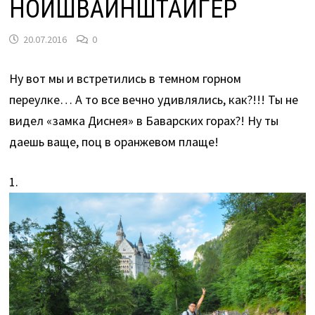
НОЙШВАЙНШТАЙГЕР
20.07.2016
0
Ну вот мы и встретились в темном горном
переулке… А то все вечно удивлялись, как?!!! Ты не
видел «замка Диснея» в Баварских горах?! Ну ты
даешь ваще, поц в оранжевом плаще!
1.