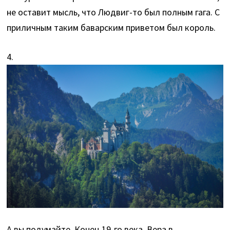
не оставит мысль, что Людвиг-то был полным гага. С
приличным таким баварским приветом был король.
4.
А вы подумайте. Конец 19-го века. Вера в