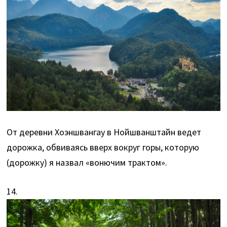
От деревни Хоэншвангау в Нойшванштайн ведет
дорожка, обвиваясь вверх вокруг горы, которую
(дорожку) я назвал «вонючим трактом».
14.