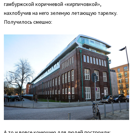
гамбуржской коричневой «кирпичовкой»,
нахлобучив на него зеленую летающую тарелку.
Получилось смешно:
А то и вовсе конюшню для людей построили: