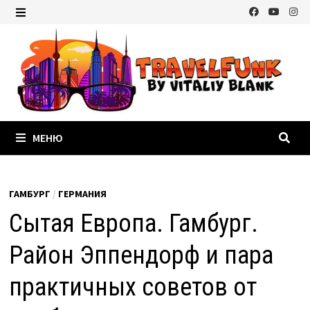
Перейти
к
МЕНЮ
содержимому
МЕНЮ
ГАМБУРГ
/
ГЕРМАНИЯ
Сытая Европа. Гамбург.
Район Эппендорф и пара
практичных советов от