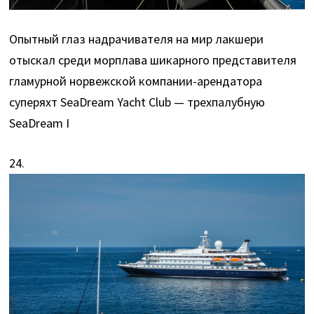
Опытный глаз надрачивателя на мир лакшери
отыскал среди морплава шикарного представителя
гламурной норвежской компании-арендатора
суперяхт SeaDream Yacht Club — трехпалубную
SeaDream I
24.