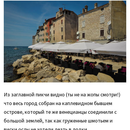
Из заглавной пикчи видно (ты не на жопы смотри!)
что весь город собран на каплевидном бывшем
острове, который те же венецианцы соединили с
большой землей, так как груженные шмотьем и
виски ослы не хотели лезть в лодки.