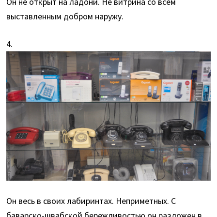
Он не открыт на ладони. Не витрина со всем
выставленным добром наружу.
4.
Он весь в своих лабиринтах. Неприметных. С
баварско-швабской бережливостью он разложен в