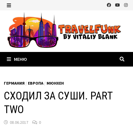
Перейти
к
МЕНЮ
содержимому
МЕНЮ
ГЕРМАНИЯ
/
ЕВРОПА
/
МЮНХЕН
СХОДИЛ ЗА СУШИ. PART
TWO
08.06.2017
0